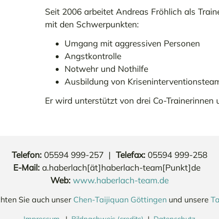
Seit 2006 arbeitet Andreas Fröhlich als Trai
mit den Schwerpunkten:
Umgang mit aggressiven Personen
Angstkontrolle
Notwehr und Nothilfe
Ausbildung von Kriseninterventionsteam
Er wird unterstützt von drei Co-Trainerinnen 
Telefon
:
05594 999-257 |
Telefax
:
05594 999-258
E-Mail
:
a.haberlach[ät]haberlach-team[Punkt]de
Web
:
www.haberlach-team.de
chten Sie auch unser
Chen-Taijiquan Göttingen
und unsere
Ta
Impressum
|
Bildnachweis (credits)
|
Datenschutz