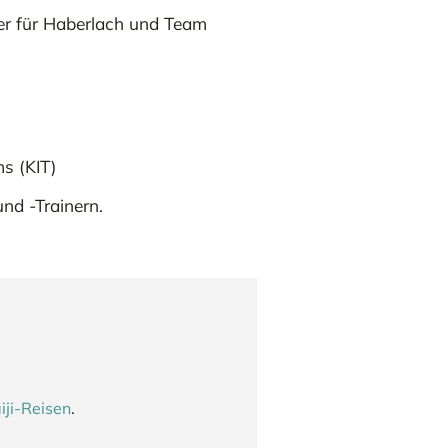
ner für Haberlach und Team
s (KIT)
und -Trainern.
iji-Reisen
.